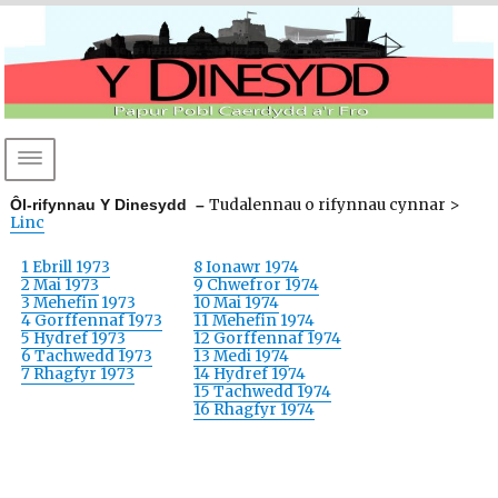
DEWISLEN
Dinesydd
Tudalennau o rifynnau cynnar >
Ôl-rifynnau Y Dinesydd –
Linc
1 Ebrill 1973
8 Ionawr 1974
2 Mai 1973
9 Chwefror 1974
3 Mehefin 1973
10 Mai 1974
4 Gorffennaf 1973
11 Mehefin 1974
5 Hydref 1973
12 Gorffennaf 1974
6 Tachwedd 1973
13 Medi 1974
7 Rhagfyr 1973
14 Hydref 1974
15 Tachwedd 1974
16 Rhagfyr 1974