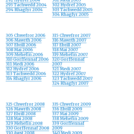
292 Hydref 2004
301 Medi 2005
293 Tachwedd 2004
302 Hydref 2005
294 Rhagfyr 2004
303 Tachwedd 2005
304 Rhagfyr 2005
305 Chwefror 2006
315 Chwefror 2007
306 Mawrth 2006
316 Mawrth 2007
307 Ebrill 2006
317 Ebrill 2007
308 Mai 2006
318 Mai 2007
309 Mehefin 2006
319 Mehefin 2007
310 Gorffennaf 2006
320 Gorffennaf
311 Medi 2006
2007
312 Hydref 2006
321 Medi 2007
313 Tachwedd 2006
322 Hydref 2007
314 Rhagfyr 2006
323 Tachwedd 2007
324 Rhagfyr 2007
325 Chwefror 2008
335 Chwefror 2009
326 Mawrth 2008
336 Ebrill 2009
327 Ebrill 2008
337 Mai 2009
328 Mai 2008
338 Mehefin 2009
329 Mehefin 2008
339 Gorffennaf
330 Gorffennaf 2008
2009
330 Awst 2008
340 Medi 2009