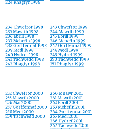
224 Rhagfyr 1996
234 Chwefror 1998
243 Chwefror 1999
235 Mawrth 1998
244 Mawrth 1999
236 Ebrill 1998
245 Ebrill 1999
237 Mehefin 1998
246 Mehefin 1999
238 Gorffennaf 1998
247 Gorffennaf 1999
239 Medi 1998
248 Medi 1999
240 Hydref 1998
249 Hydref 1999
241 Tachwedd 1998
250 Tachwedd 1999
242 Rhagfyr 1998
251 Rhagfyr 1999
252 Chwefror 2000
260 Ionawr 2001
255 Mawrth 2000
261 Mawrth 2001
256 Mai 2000
262 Ebrill 2001
257 Gorffennaf 2000
263 Mehefin 2001
258 Medi 2000
264 Gorffennaf 2001
259 Tachwedd 2000
265 Medi 2001
266 Hydref 2001
267 Tachwedd 2001