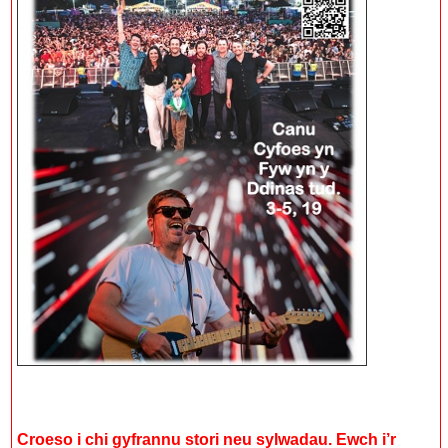
Croeso i chi gyfrannu stori neu sylwadau. Ewch i’r