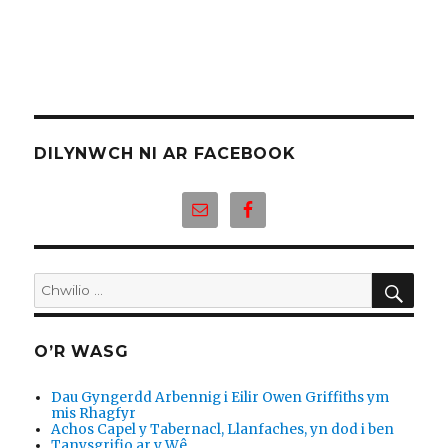
DILYNWCH NI AR FACEBOOK
CHW
Chwilio
am:
O’R WASG
Dau Gyngerdd Arbennig i Eilir Owen Griffiths ym
mis Rhagfyr
Achos Capel y Tabernacl, Llanfaches, yn dod i ben
Tanysgrifio ar y Wê