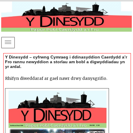
DEWISLEN
Dinesydd
Y Dinesydd – cyfrwng Cymraeg i ddinasyddion Caerdydd a’r
Fro rannu newyddion a storïau am bobl a digwyddiadau yn
yr ardal.
Rhifyn diweddaraf ar gael nawr drwy danysgrifio.