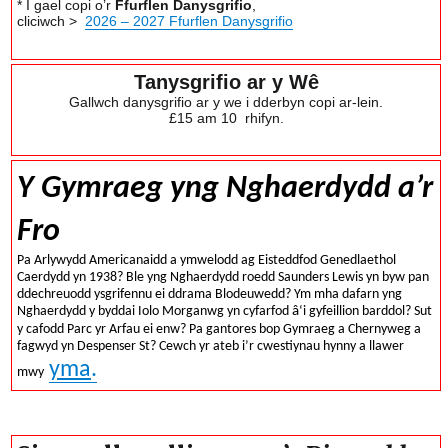
* I gael copi o’r
Ffurflen Danysgrifio
,
cliciwch >
2026 – 2027 Ffurflen Danysgrifio
Tanysgrifio ar y Wê
Gallwch danysgrifio ar y we i dderbyn copi ar-lein.
£15 am 10 rhifyn.
Y Gymraeg yng Nghaerdydd a’r
Fro
Pa Arlywydd Americanaidd a ymwelodd ag Eisteddfod Genedlaethol
Caerdydd yn 1938? Ble yng Nghaerdydd roedd Saunders Lewis yn byw pan
ddechreuodd ysgrifennu ei ddrama Blodeuwedd? Ym mha dafarn yng
â
Nghaerdydd y byddai Iolo Morganwg yn cyfarfod
‘i gyfeillion barddol? Sut
y cafodd Parc yr Arfau ei enw? Pa gantores bop Gymraeg a Chernyweg a
fagwyd yn Despenser St? Cewch yr ateb i’r cwestiynau hynny a llawer
yma
.
mwy