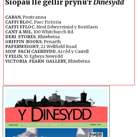
Siopau lle gellir prynu’r
Dinesydd
CABAN
, Pontcanna
CAFFI BLOC
, Parc Fictoria
CAFFI FFLOC
, Heol Ddwyreiniol y Bontfaen
CANT A MIL
, 100 Whitchurch Rd.
DERI STORES
, Rhiwbeina
GRIFFIN BOOKS
, Penarth
PAPERWEIGHT
, 22 Wellfield Road
SIOP FACH CAERDYDD
, Arcêd y Castell
Y FELIN
, Yr Eglwys Newydd
VICTORIA FEARN GALLERY,
Rhiwbeina