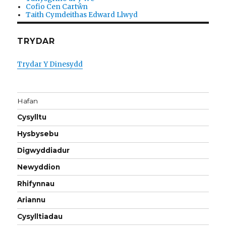
Cofio Cen Cartŵn
Taith Cymdeithas Edward Llwyd
TRYDAR
Trydar Y Dinesydd
Hafan
Cysylltu
Hysbysebu
Digwyddiadur
Newyddion
Rhifynnau
Ariannu
Cysylltiadau