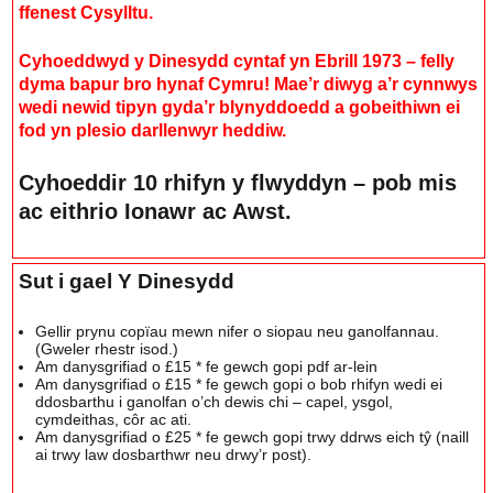
ffenest Cysylltu.
Cyhoeddwyd y Dinesydd cyntaf yn Ebrill 1973 – felly
dyma bapur bro hynaf Cymru! Mae’r diwyg a’r cynnwys
wedi newid tipyn gyda’r blynyddoedd a gobeithiwn ei
fod yn plesio darllenwyr heddiw.
Cyhoeddir 10 rhifyn y flwyddyn – pob mis
ac eithrio Ionawr ac Awst.
Sut i gael Y Dinesydd
Gellir prynu copïau mewn nifer o siopau neu ganolfannau.
(Gweler rhestr isod.)
Am danysgrifiad o £15 * fe gewch gopi pdf ar-lein
Am danysgrifiad o £15 * fe gewch gopi o bob rhifyn wedi ei
ddosbarthu i ganolfan o’ch dewis chi – capel, ysgol,
cymdeithas, côr ac ati.
Am danysgrifiad o £25 * fe gewch gopi trwy ddrws eich tŷ (naill
ai trwy law dosbarthwr neu drwy’r post).