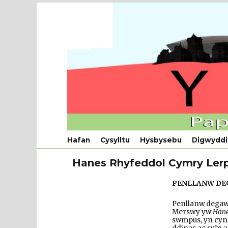
Dinesydd
Papur Pobl Caerdydd a'r Fro
Hafan
Cysylltu
Hysbysebu
Digwyddi
Hanes Rhyfeddol Cymry Ler
PENLLANW DE
Penllanw degaw
Merswy yw
Hane
swmpus, yn cyn