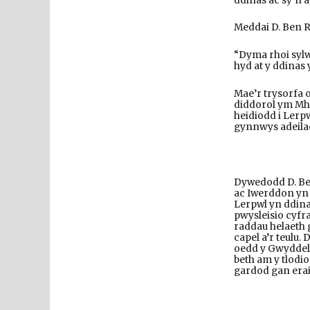
ddinas ac sy’n
Meddai D. Ben R
“Dyma rhoi sylw
hyd at y ddinas 
Mae’r trysorfa
diddorol ym Mhr
heidiodd i Lerpw
gynnwys adeila
Dywedodd D. Ben
ac Iwerddon yn 
Lerpwl yn ddin
pwysleisio cyfr
raddau helaeth 
capel a’r teulu.
oedd y Gwyddel
beth am y tlodi
gardod gan erai