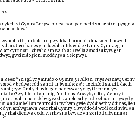
 adnabyddus drwy Gymru gyfan.
ees:
 dyledus i Gymry Lerpwl o’r cyfnod pan oedd yn bentref pysgota
yw hi heddiw.”
 o wybodaeth am bobl a digwyddiadau un o’r dinasoedd mwyaf
ydain. Ceir hanes y miloedd ar filoedd o Gymry Cymraeg a
l a’r cyffiniau i chwilio am waith ac i wella amodau byw, gan
dwyr, gweinidogion, meddygon a siopwyr.
 Rees: “Yn sgil yr ymfudo o Gymru, yr Alban, Ynys Manaw, Cern
ystod y bedwaredd ganrif ar bymtheg a’r ugeinfed ganrif, daeth
as unigryw. Ond y duedd gan haneswyr yn gyffredinol yw
aniad y Gwyddelod yn unig i’r ddinas. Anwybyddir y Cymry i
gan eu bod, mae’n debyg, wedi canoli eu hymdrechion ar fywyd y
 Dim ond ambell un fentrodd i fwrlwm gwleidyddiaeth y ddinas, lle’
od yn amlwg iawn. Mae rhai Cymry a lwyddodd wedi cael sylw, on
on, y rhai dienw a oedd yn rhygnu byw ac yn gorfod dibynnu ar
ll?”