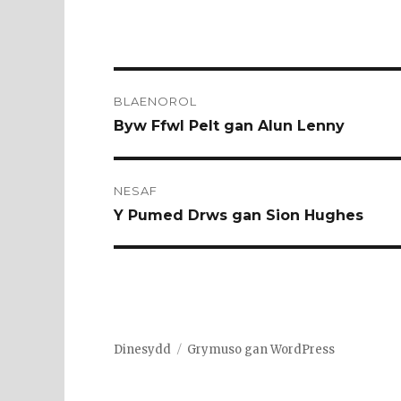
Llywio
cofnod
BLAENOROL
Cofnod
Byw Ffwl Pelt gan Alun Lenny
blaenorol:
NESAF
Cofnod
Y Pumed Drws gan Sion Hughes
nesaf:
Dinesydd
Grymuso gan WordPress