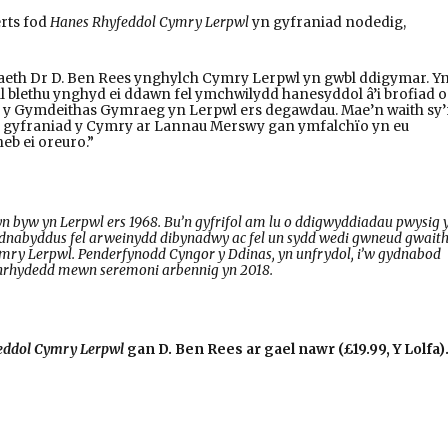
erts fod
Hanes Rhyfeddol Cymry Lerpwl
yn gyfraniad nodedig,
eth Dr D. Ben Rees ynghylch Cymry Lerpwl yn gwbl ddigymar. Y
ll blethu ynghyd ei ddawn fel ymchwilydd hanesyddol â’i brofiad o
n y Gymdeithas Gymraeg yn Lerpwl ers degawdau. Mae’n waith sy
i gyfraniad y Cymry ar Lannau Merswy gan ymfalchïo yn eu
eb ei oreuro.”
n byw yn Lerpwl ers 1968. Bu’n gyfrifol am lu o ddigwyddiadau pwysig 
adnabyddus fel arweinydd dibynadwy ac fel un sydd wedi gwneud gwait
ry Lerpwl. Penderfynodd Cyngor y Ddinas, yn unfrydol, i’w gydnabod
Anrhydedd mewn seremoni arbennig yn 2018.
eddol Cymry Lerpwl
gan D. Ben Rees ar gael nawr (£19.99, Y Lolfa)