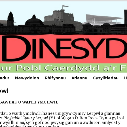
adur
Newyddion
Rhifynnau
Ariannu
Cysylltiadau
H
pwl
GAWDAU O WAITH YMCHWIL
dau o waith ymchwil i hanes unigryw Cymry Lerpwl a glannau
s Rhyfeddol Cymry Lerpwl
(Y Lolfa) gan D. Ben Rees. Dyma gyfrol
nwys lluniau, sy’n gofnod pwysig gan un o awduron amlycaf y