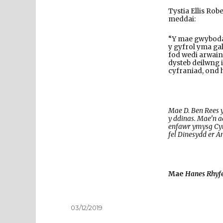
Tystia Ellis Rob
meddai:
“Y mae gwyboda
y gyfrol yma ga
fod wedi arwai
dysteb deilwng 
cyfraniad, ond h
Mae D. Ben Rees y
y ddinas. Mae’n 
enfawr ymysg Cym
fel Dinesydd er 
Mae
Hanes Rhyf
Cofnodwyd
03/12/2019
ar